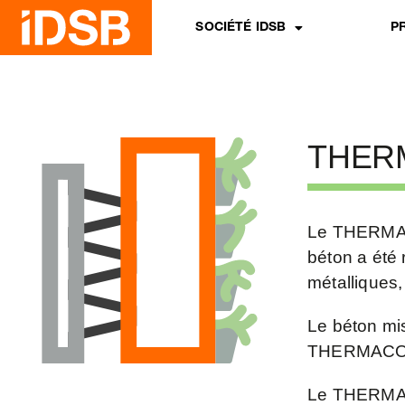
SOCIÉTÉ IDSB
P
THER
Le THERMACO
béton a été 
métalliques,
Le béton mis
THERMACOFF
Le THERMAC