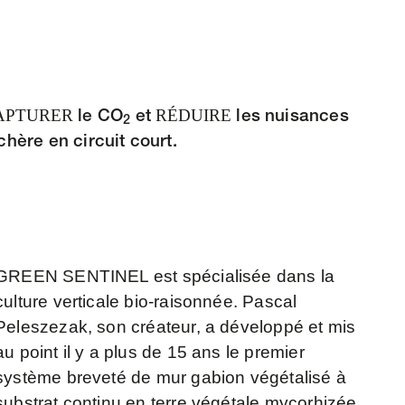
APTURER
RÉDUIRE
le CO
et
les nuisances
2
hère en circuit court.
GREEN SENTINEL est spécialisée dans la
culture verticale bio-raisonnée. Pascal
Peleszezak, son créateur, a développé et mis
au point il y a plus de 15 ans le premier
système breveté de mur gabion végétalisé à
substrat continu en terre végétale mycorhizée.