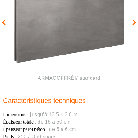
ARMACOFFRÉ® avec paroi matricée (numéro de
AR
bâtiment)
Caractéristiques techniques
Dimensions
: jusqu’à 13,5 × 3,8 m
Épaisseur totale
: de 16 à 50 cm
Épaisseur paroi béton
: de 5 à 6 cm
Poids
: 250 à 350 kg/m²