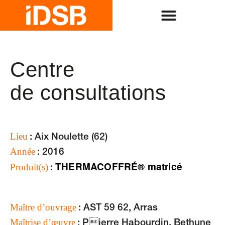
Centre
de consul­tations
Lieu
: Aix Noulette (62)
Année
: 2016
THERMACOFFRÉ® matricé
Produit(s)
:
Maître d’ouvrage
: AST 59 62, Arras
Maîtrise d’œuvre
: Pierre Habourdin, Bethune